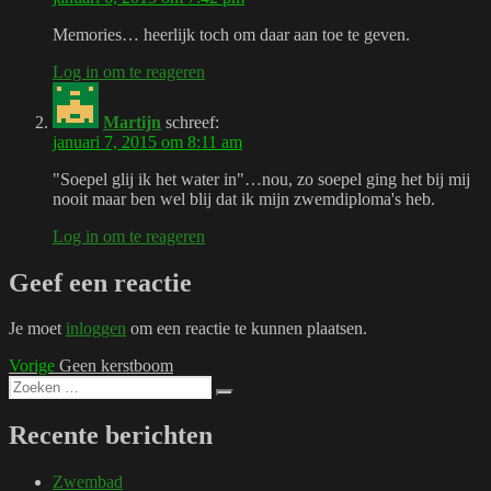
Memories… heerlijk toch om daar aan toe te geven.
Log in om te reageren
Martijn
schreef:
januari 7, 2015 om 8:11 am
"Soepel glij ik het water in"…nou, zo soepel ging het bij mij
nooit maar ben wel blij dat ik mijn zwemdiploma's heb.
Log in om te reageren
Geef een reactie
Je moet
inloggen
om een reactie te kunnen plaatsen.
Bericht
Vorig
Vorige
Geen kerstboom
Zoeken
bericht:
navigatie
Zoeken
naar:
Recente berichten
Zwembad