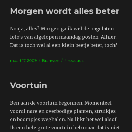
vandaag
Morgen wordt alles beter
in
postvak
in
Nouja, alles? Morgen ga ik wel de nagelaten
foto’s van afgelopen maandag posten. Alhier.
Dat is toch wel al een klein beetje beter, toch?
Geplaatst
Tags
op
maart 17, 2009
Branwen
4 reacties
op
Morgen
wordt
alles
Voortuin
beter
Ben aan de voortuin begonnen. Momenteel
vooral nare en overbodige planten, struikjes
en boompjes weghalen. Nu lijkt het wel alsof
ik een hele grote voortuin heb maar dat is niet