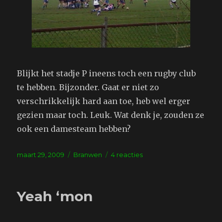
Blijkt het stadje P ineens toch een rugby club
te hebben. Bijzonder. Gaat er niet zo
verschrikkelijk hard aan toe, heb wel erger
gezien maar toch. Leuk. Wat denk je, zouden ze
ook een damesteam hebben?
Geplaatst
Tags
op
maart 29, 2009
Branwen
4 reacties
op
Een
aparte
bal
Yeah ‘mon