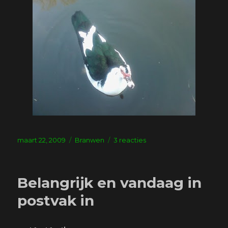
Geplaatst
Tags
op
maart 22, 2009
Branwen
3 reacties
op
Foto’s
Belangrijk en vandaag in
postvak in