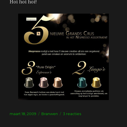
Hoi hoi hoi!
Geplaatst
Tags
op
maart 18, 2009
Branwen
3 reacties
op
Belangrijk
en