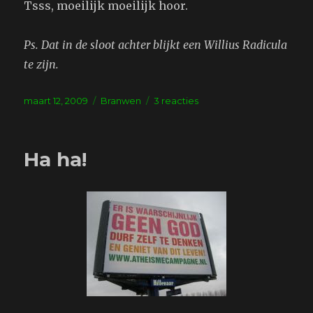
Tsss, moeilijk moeilijk hoor.
Ps. Dat in de sloot achter blijkt een Willius Radicula
te zijn.
Geplaatst
Tags
op
maart 12, 2009
Branwen
3 reacties
op
Rare
vis
Ha ha!