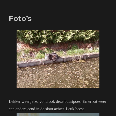
op
Beetje
vreemd
maar
Foto’s
wel…
Lekker weertje zo vond ook deze buurtpoes. En er zat weer
een andere eend in de sloot achter. Leuk beest.