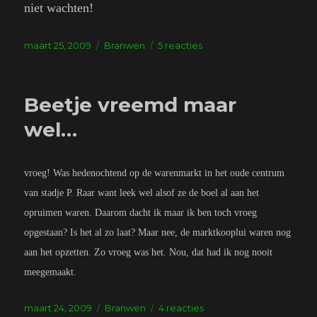
niet wachten!
Geplaatst
Tags
op
maart 25, 2009
Branwen
5 reacties
op
Yeah
‘mon
Beetje vreemd maar
wel…
vroeg! Was hedenochtend op de warenmarkt in het oude centrum
van stadje P. Raar want leek wel alsof ze de boel al aan het
opruimen waren. Daarom dacht ik maar ik ben toch vroeg
opgestaan? Is het al zo laat? Maar nee, de marktkooplui waren nog
aan het opzetten. Zo vroeg was het. Nou, dat had ik nog nooit
meegemaakt.
Geplaatst
Tags
op
maart 24, 2009
Branwen
4 reacties