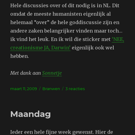
Hele discussies over of dit nodig is in NL. Dit
omdat de meeste humanisten eigenlijk al
helemaal “over” de hele goddiscussie zijn en
andere zaken belangrijker vinden maar toch…
ik vind het leuk. En ik wil die sticker met
‘NEE,
creationisme JA, Darwin’
eigenlijk ook wel
hebben.
Met dank aan
Sonnetje
Geplaatst
Tags
op
maart 11, 2009
Branwen
3 reacties
op
Ha
ha!
Maandag
Ieder een hele fijne week gewenst. Hier de