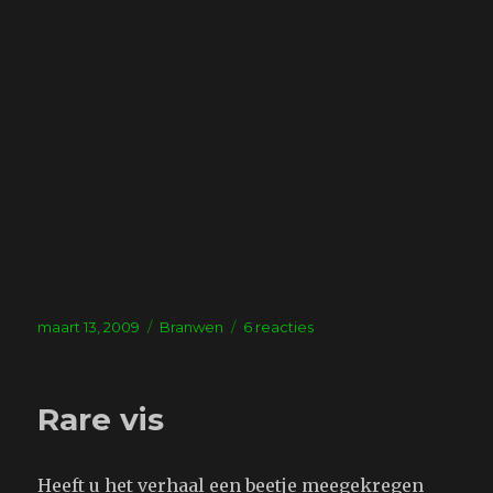
Geplaatst
Tags
op
maart 13, 2009
Branwen
6 reacties
op
Voortuin
Rare vis
Heeft u het verhaal een beetje meegekregen