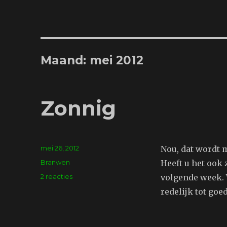
Maand:
mei 2012
Zonnig
Geplaatst
mei 26, 2012
Nou, dat wordt 
op
Tags
Branwen
Heeft u het ook
op
2 reacties
volgende week. W
Zonnig
redelijk tot goe