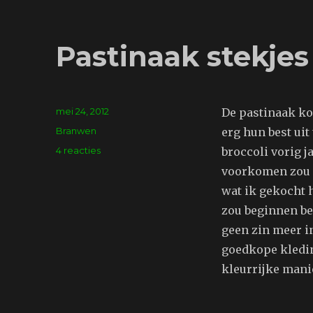
Pastinaak stekjes
Geplaatst
mei 24, 2012
De pastinaak kom
op
Tags
Branwen
erg hun best uit 
op
4 reacties
broccoli vorig j
Pastinaak
voorkomen zou i
stekjes
wat ik gekocht h
zou beginnen be
geen zin meer in
goedkope kledin
kleurrijke mani