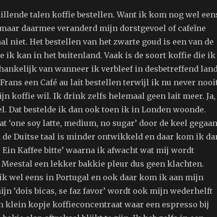
illende talen koffie bestellen. Want ik kom nog wel een
maar daarmee veranderd mijn dorstgevoel of cafeïne
l niet. Het bestellen van het zwarte goud is een van de
e ik kan in het buitenland. Vaak is de soort koffie die ik
hankelijk van wanneer ik verbleef in desbetreffend land
 Frans een Café au lait bestellen terwijl ik nu never nooi
n koffie wil. Ik drink zelfs helemaal geen lait meer. Ja,
l. Dat bestelde ik dan ook toen ik in Londen woonde.
at ‘one soy latte, medium, no sugar’ door de keel gegaan
 de Duitse taal is minder ontwikkeld en daar kom ik da
‘ Ein Kaffee bitte’ waarna ik afwacht wat mij wordt
 Meestal een lekker bakkie pleur dus geen klachten.
ik wel eens in Portugal en ook daar kom ik aan mijn
jn ‘dois bicas, se faz favor’ wordt ook mijn wederhelft
n klein kopje koffieconcentraat waar een espresso bij