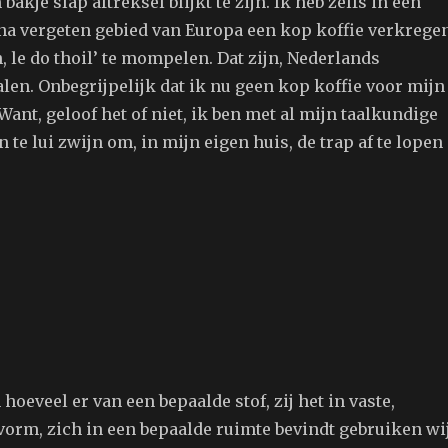
bakje slap aftreksel blijkt te zijn. Ik heb zelfs in een
jna vergeten gebied van Europa een kop koffie verkrege
, le do thoil’ te mompelen. Dat zijn, Nederlands
alen. Onbegrijpelijk dat ik nu geen kop koffie voor mijn
Want, geloof het of niet, ik ben met al mijn taalkundige
te lui zwijn om, in mijn eigen huis, de trap af te lopen
hoeveel er van een bepaalde stof, zij het in vaste,
svorm, zich in een bepaalde ruimte bevindt gebruiken wi