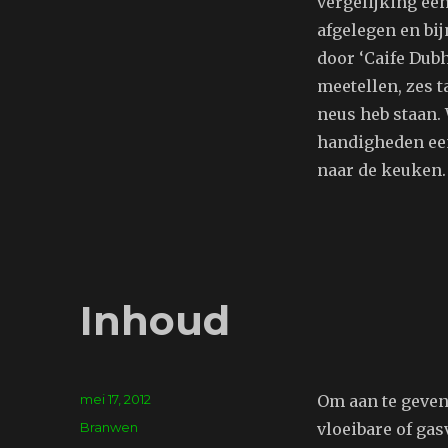
vergelijking een 
afgelegen en bi
door ‘Caife Dubh
meetellen, zes t
neus heb staan. 
handigheden een 
naar de keuken.
Inhoud
Geplaatst
mei 17, 2012
Om aan te geven 
op
Tags
Branwen
vloeibare of ga