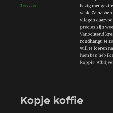
op
3 reacties
bezig met gezins
Verhuurd
vaak. Ze hebben 
vliegen daarvoor
precies zijn wee
Vanochtend kreg
rondhangt. Je zo
vuil te loeren n
hem ben heb ik 
koppie. Afblijve
Kopje koffie