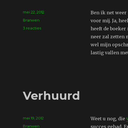
Geplaatst
mei 22, 2012
Ben ik net weer
op
Tags
Branwen
voor mij. Ja, he
op
3 reacties
heeft de boeker 
Blogger
neer zal zetten 
wel mijn opschr
lastig vallen m
Verhuurd
Geplaatst
mei 19, 2012
Weet u nog, die
op
Tags
Branwen
succes gehad. Er