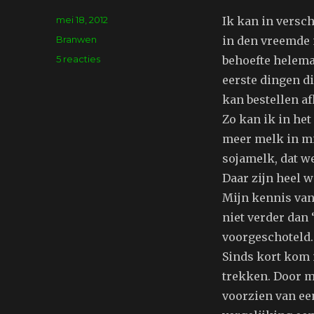
Geplaatst
mei 18, 2012
Ik kan in versch
op
Tags
Branwen
in den vreemde 
op
5 reacties
behoefte helemaa
Kopje
eerste dingen di
koffie
kan bestellen af
Zo kan ik in het
meer melk in mij
sojamelk, dat we
Daar zijn heel w
Mijn kennis van
niet verder dan 
voorgeschoteld.
Sinds kort kom 
trekken. Door mi
voorzien van ee