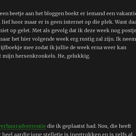
 een beetje aan het bloggen boekt er iemand een vakanti
el lief hoor maar er is geen internet op die plek. Want da
niet op gelet. Met als gevolg dat ik deze week nog postj
maar het hier volgende week erg rustig zal zijn. Ik neem
ijfboekje mee zodat ik jullie de week erna weer kan
et mijn hersenkronkels. He, gelukkig.
verhuuradvertentie
die ik geplaatst had. Nou, die heeft
 heel aardig jong stelletje is ingetrokken en is zelfs al