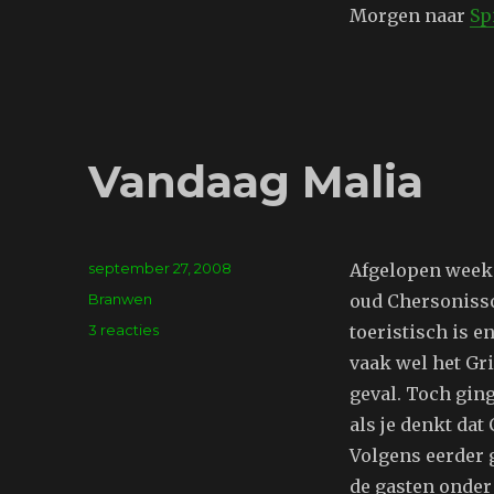
Morgen naar
Sp
Vandaag Malia
Geplaatst
september 27, 2008
Afgelopen week 
op
Tags
Branwen
oud Chersonisso
op
3 reacties
toeristisch is e
Vandaag
vaak wel het Gr
Malia
geval. Toch gin
als je denkt dat
Volgens eerder g
de gasten onder