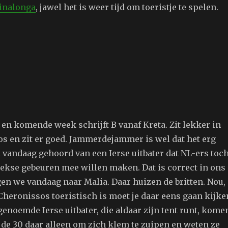
inalonga
, jawel het is weer tijd om toeristje te spelen.
en komende week schrijft B vanaf Kreta. Zit lekker in
s en zit er goed. Jammerdejammer is wel dat het erg
n vandaag gehoord van een Ierse uitbater dat NL-ers toc
iekse gebeuren mee willen maken. Dat is correct in ons
gen we vandaag naar Malia. Daar huizen de britten. Nou,
 Cheronissos toeristisch is moet je daar eens gaan kijke
enoemde Ierse uitbater, die aldaar zijn tent runt, kome
 de 30 daar alleen om zich klem te zuipen en weten ze