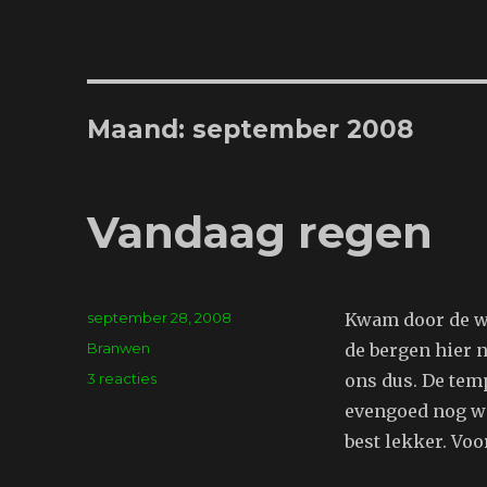
Maand:
september 2008
Vandaag regen
Geplaatst
september 28, 2008
Kwam door de wo
op
Tags
Branwen
de bergen hier 
op
3 reacties
ons dus. De tem
Vandaag
evengoed nog we
regen
best lekker. Voo