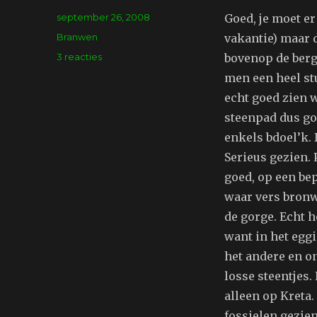
Geplaatst
september 26, 2008
Goed, je moet er 
op
Tags
Branwen
vakantie) maar 
op
3 reacties
bovenop de berg
Gisteren
men een heel stu
Samariakloof
echt goed zien w
steenpad dus go
enkels bdoel’k.
Serieus gezien. 
goed, op een be
waar vers bronwa
de gorge. Echt h
want in het eggi
het andere en on
losse steentjes
alleen op Kreta.
fossielen gezien