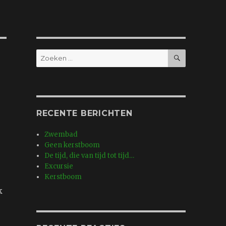
ZOEKEN
Zoeken
naar:
RECENTE BERICHTEN
Zwembad
Geen kerstboom
De tijd, die van tijd tot tijd…
Excursie
Kerstboom
k