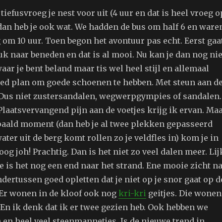
tiefusvroeg je nest voor uit (4 uur en dat is heel vroeg o
dan heb je ook wat. We hadden de bus om half 6 en ware
 om 10 uur. Toen begon het avontuur pas echt. Eerst gaa
k naar beneden en dat is al mooi. Nu kan je dan nog nie
aar je bent beland maar tis wel heel stijl en allemaal
ed plan om goede schoenen te hebben. Met steun aan d
 Dus niet zustersandalen, wegwerpgympies of sandalen.
Plaatsvervangend pijn aan de voetjes krijg ik ervan. Ma
paald moment (dan heb je al twee plekken gepasseerd
ter uit de berg komt rollen zo je veldfles in) kom je in
oog joh! Prachtig. Dan is het niet zo veel dalen meer. Lij
e is het nog een end naar het strand. Ene mooie zicht n
dertussen goed opletten dat je niet op je snor gaat op d
. Er wonen in de kloof ook nog
kri-kri
geitjes. Die wonen
 En ik denk dat ik er twee gezien heb. Ook hebben we
 en heel veel steenmannetjes. Is de nieuwe trend in