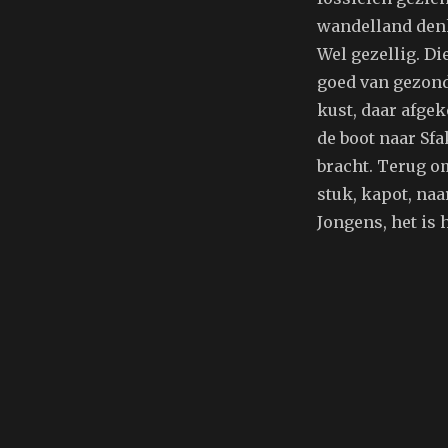
wandelland denk
Wel gezellig. Di
goed van gezond
kust, daar afge
de boot naar Sf
bracht. Terug o
stuk, kapot, naa
Jongens, het is