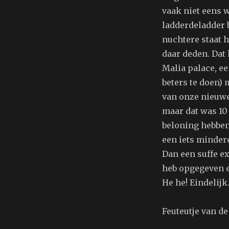
vaak niet eens wa
ladderdeladder b
nuchtere staat h
daar deden. Dat
Malia palace, een
beters te doen) 
van onze nieuwe
maar dat was 10 
beloning hebben
een iets mindere
Dan een suffe ex
heb opgegeven e
He he! Eindelijk
Feuteutje van de