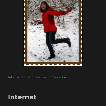
Geplaatst
Tags
op
februari 5, 2012
Branwen
4 reacties
op
Snowboots
Internet