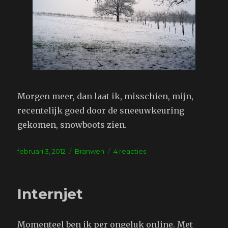
Morgen meer, dan laat ik, misschien, mijn,
recentelijk goed door de sneeuwkeuring
gekomen, snowboots zien.
Geplaatst
Tags
op
februari 3, 2012
Branwen
4 reacties
op
Internet
Internjet
Momenteel ben ik per ongeluk online. Met