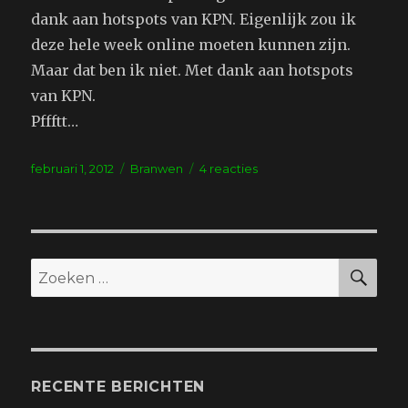
dank aan hotspots van KPN. Eigenlijk zou ik
deze hele week online moeten kunnen zijn.
Maar dat ben ik niet. Met dank aan hotspots
van KPN.
Pffftt…
Geplaatst
Tags
op
februari 1, 2012
Branwen
4 reacties
op
Internjet
ZO
Zoeken
naar:
RECENTE BERICHTEN