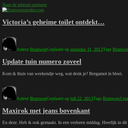
Naar de inhoud springen
Ni mar a shiltear a bhitear
Branwensrealm.com
Victoria’s geheime toilet ontdekt…
Auteur
Branwen
Geplaatst op
augustus 11, 2013
Tags
Branwe
Update tuin numero zoveel
Kom ik thuis van weekendje weg, wat denk je? Bergamot in bloei.
Auteur
Branwen
Geplaatst op
juli 22, 2013
Tags
Branwen
3 rea
Maxirok met jeans bovenkant
En deze. Heb ik ook gemaakt. In een verloren middag. Heerlijk in dit 