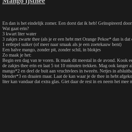
Mango ijsthee
En dan is het eindelijk zomer. Een dorst dat ik heb! Geïnspireerd doo
Wat gaat erin?
3 kwart liter water
3 zakjes zwarte thee (als je er een hebt met Orange Pekoe* dan is da
1 eetlepel suiker (of meer naar smaak als je een zoetekauw bent)
Een halve mango, zonder pit, zonder schil, in blokjes
Zo maak je het:
Begin een dag van te voren. Ik maak dit meestal in de avond. Kook een 
de zakjes thee erin en laat 5 tot 10 minuten trekken. Mag ook langer a
mango*2 en deel de buit aan vruchtvlees in tweeën. Netjes in afsluitb
blender*3 en draaien maar. Laat de kan waar je de thee in hebt afgekoel
liter kan vandaar dat extra glas. Giet daar de rest in en neem het mee