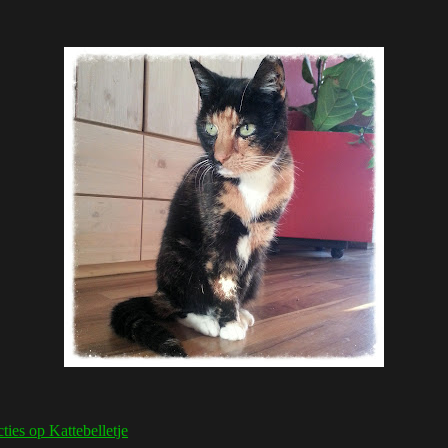
cties
op Kattebelletje