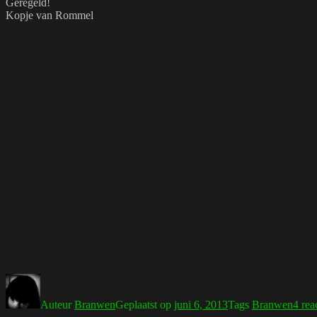
Geregeld!
Kopje van Rommel
Auteur
Branwen
Geplaatst op
juni 6, 2013
Tags
Branwen
4 rea