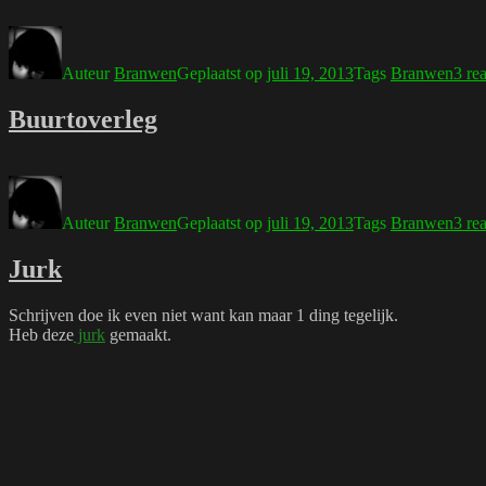
Auteur
Branwen
Geplaatst op
juli 19, 2013
Tags
Branwen
3 rea
Buurtoverleg
Auteur
Branwen
Geplaatst op
juli 19, 2013
Tags
Branwen
3 rea
Jurk
Schrijven doe ik even niet want kan maar 1 ding tegelijk.
Heb deze
jurk
gemaakt.