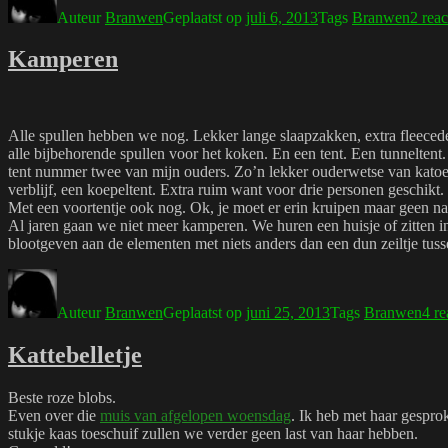
Auteur
Branwen
Geplaatst op
juli 6, 2013
Tags
Branwen
2 reac
Kamperen
Alle spullen hebben we nog. Lekker lange slaapzakken, extra fleecede
alle bijbehorende spullen voor het koken. En een tent. Een tunnelten
tent nummer twee van mijn ouders. Zo’n lekker ouderwetse van katoen 
verblijf, een koepeltent. Extra ruim want voor drie personen geschikt.
Met een voortentje ook nog. Ok, je moet er erin kruipen maar geen nat
Al jaren gaan we niet meer kamperen. We huren een huisje of zitten
blootgeven aan de elementen met niets anders dan een dun zeiltje tus
Auteur
Branwen
Geplaatst op
juni 25, 2013
Tags
Branwen
4 re
Kattebelletje
Beste roze blobs.
Even over die
muis van afgelopen woensdag
. Ik heb met haar gesprok
stukje kaas toeschuif zullen we verder geen last van haar hebben.