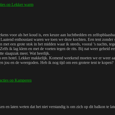
ties
op Lekker warm
kens voor als het koud is, een keuze aan luchtbedden en zelfopblaasbar
t. Laaiend enthousiast waren we toen we deze kochten. Een tent zonder
met een grote stok in het midden waar ik steeds, vooral ’s nachts, teg
 Zelfs ik lag klem en met de voeten tegen de rits. Bij nat weer geheid 
te slaapzak meer. Wat heerlijk.
 in een hotel. Lekker makkelijk. Komend weekend moeten we er weer aa
sen jou en de weergoden. Heb ik nog tijd om een grotere tent te kopen?
acties
op Kamperen
en en laten weten dat het niet verstandig is om zich op dit balkon te la