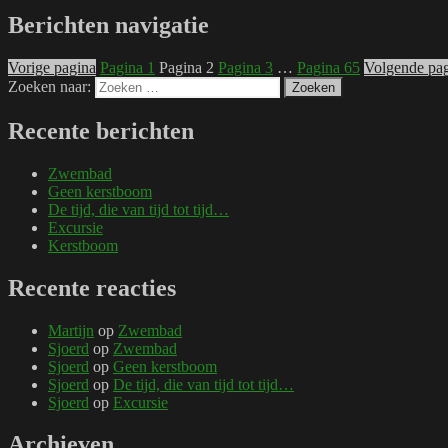
Berichten navigatie
Vorige pagina
Pagina
1
Pagina
2
Pagina
3
…
Pagina
65
Volgende pa
Zoeken naar:
Zoeken
Recente berichten
Zwembad
Geen kerstboom
De tijd, die van tijd tot tijd…
Excursie
Kerstboom
Recente reacties
Martijn
op
Zwembad
Sjoerd
op
Zwembad
Sjoerd
op
Geen kerstboom
Sjoerd
op
De tijd, die van tijd tot tijd…
Sjoerd
op
Excursie
Archieven