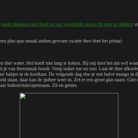
r
mede bloggers met dorst en een voorliefde voor echt eten en drinken
ma
t een plus qua smaak anders gewone zwarte thee doet het prima)
liter water. Het hoeft niet lang te koken. Bij mij doet het dat wel wan
ls je van theesmaak houdt. Voeg suiker toe en roer. Laat de thee afkoel
are bakjes in de koelkast. De volgende dag doe je een halve mango in de
d staan, daar kan de ijsthee weer in. Zet er een groot glas naast. Giet 
 naar balkon/tuin/openraam. Zit en geniet.