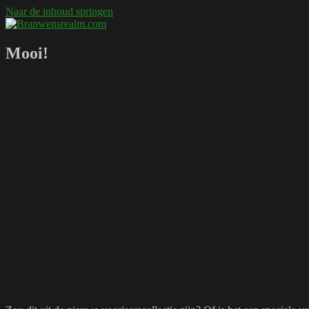
Naar de inhoud springen
Branwensrealm.com
Ni mar a shiltear a bhitear
Mooi!