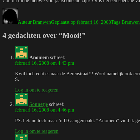
Zou dit uit de nieuwe voorjaarscollectie zijn? Of is het een speciale v
Auteur
Branwen
Geplaatst op
februari 16, 2008
Tags
Branwen
4 gedachten over “Mooi!”
Anoniem
schreef:
februari 16, 2008 om 4:43 pm
Kwil toch echt es naar de Berenstraat!!! Word namelijk ook err
S.
Log in om te reageren
Sonnetje
schreef:
februari 16, 2008 om 4:46 pm
PS: heb nu toch maar ’n ID aangemaakt. “Anoniem” vind ik g
Log in om te reageren