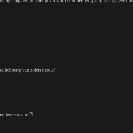
alentijnsuitgave. In ieder geval word ik er hebberig van. Maarja, eerst no
ug hebberig van zoiets moois!
een leuke naam 🙁