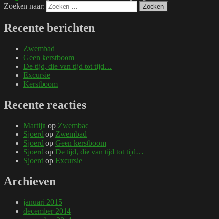
Zoeken naar:
Zoeken
Recente berichten
Zwembad
Geen kerstboom
De tijd, die van tijd tot tijd…
Excursie
Kerstboom
Recente reacties
Martijn
op
Zwembad
Sjoerd
op
Zwembad
Sjoerd
op
Geen kerstboom
Sjoerd
op
De tijd, die van tijd tot tijd…
Sjoerd
op
Excursie
Archieven
januari 2015
december 2014