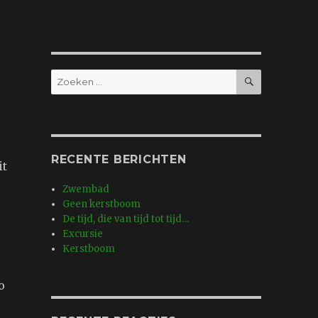
ZOEKEN
Zoeken
naar:
RECENTE BERICHTEN
it
Zwembad
Geen kerstboom
De tijd, die van tijd tot tijd…
Excursie
Kerstboom
o