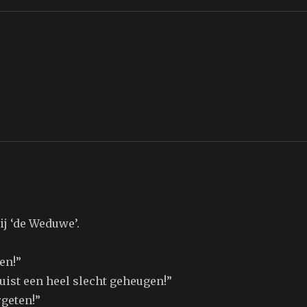
ij ‘de Weduwe’.
en!”
juist een heel slecht geheugen!”
rgeten!”