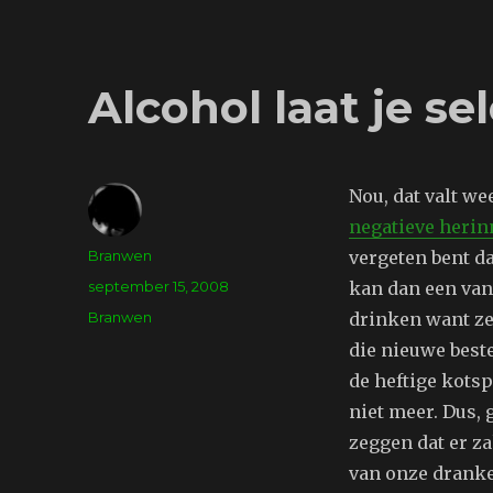
Alcohol laat je se
Nou, dat valt we
negatieve herin
Auteur
Branwen
vergeten bent da
Geplaatst
september 15, 2008
kan dan een van
op
Tags
Branwen
drinken want ze
die nieuwe best
de heftige kotsp
niet meer. Dus,
zeggen dat er za
van onze dranke