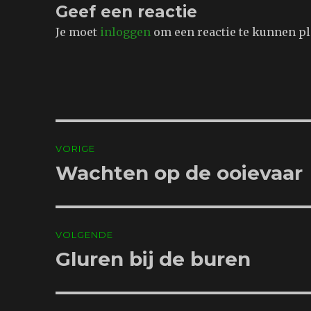
Geef een reactie
Je moet
inloggen
om een reactie te kunnen pl
Bericht
VORIGE
navigatie
Wachten op de ooievaar
Vorig
bericht:
VOLGENDE
Gluren bij de buren
Volgend
bericht: