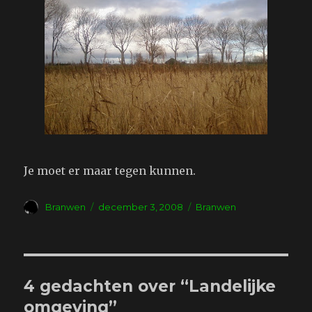
Je moet er maar tegen kunnen.
Auteur
Geplaatst
Tags
Branwen
december 3, 2008
Branwen
op
4 gedachten over “Landelijke
omgeving”