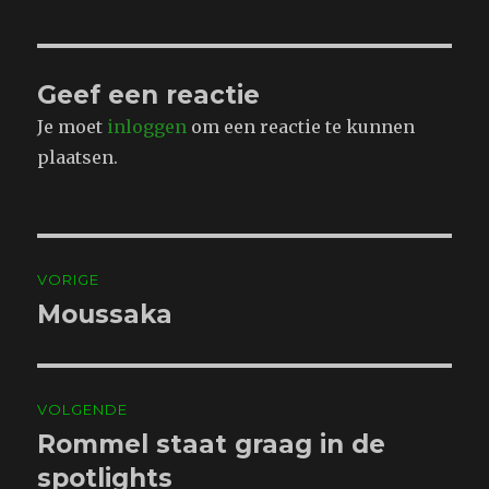
Geef een reactie
Je moet
inloggen
om een reactie te kunnen
plaatsen.
Bericht
VORIGE
navigatie
Moussaka
Vorig
bericht:
VOLGENDE
Rommel staat graag in de
Volgend
bericht:
spotlights