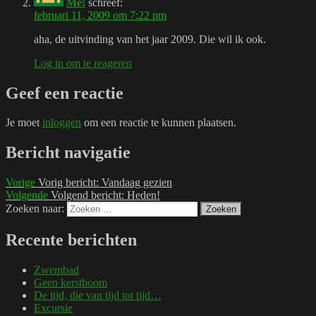
Me!
schreef:
februari 11, 2009 om 7:22 pm
aha, de uitvinding van het jaar 2009. Die wil ik ook.
Log in om te reageren
Geef een reactie
Je moet
inloggen
om een reactie te kunnen plaatsen.
Bericht navigatie
Vorige
Vorig bericht:
Vandaag gezien
Volgende
Volgend bericht:
Heden!
Zoeken naar:
Zoeken
Recente berichten
Zwembad
Geen kerstboom
De tijd, die van tijd tot tijd…
Excursie