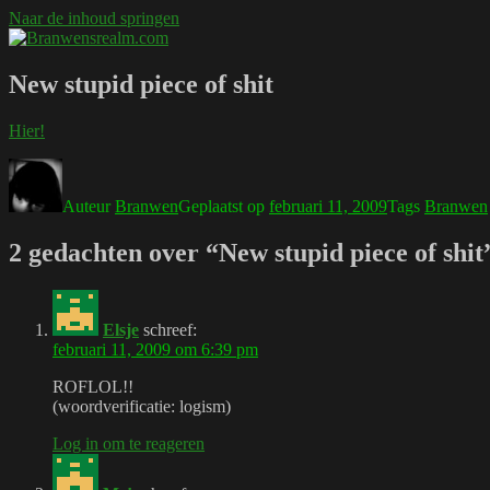
Naar de inhoud springen
Branwensrealm.com
Ni mar a shiltear a bhitear
New stupid piece of shit
Hier!
Auteur
Branwen
Geplaatst op
februari 11, 2009
Tags
Branwen
2 gedachten over “New stupid piece of shit
Elsje
schreef:
februari 11, 2009 om 6:39 pm
ROFLOL!!
(woordverificatie: logism)
Log in om te reageren