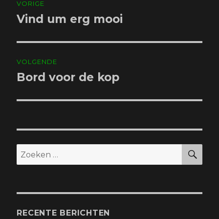
VORIGE
navigatie
Vind um erg mooi
Vorig
bericht:
VOLGENDE
Bord voor de kop
Volgend
bericht:
ZO
Zoeken
naar:
RECENTE BERICHTEN