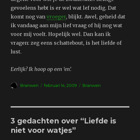
gevoelens hebt is er wel wat lef nodig. Dat
komt nog van
vroeger
, blijkt. Awel, geheid dat
ik vandaag aan mijn lief vraag of hij nog wat
voor mij voelt. Hopelijk wel. Dan kan ik
vragen: zeg eens schattebout, is het liefde of
lust.
Eerlijk? Ik hoop op een ‘en’.
Auteur
Geplaatst
Tags
Branwen
februari 14, 2009
Branwen
op
3 gedachten over “Liefde is
niet voor watjes”