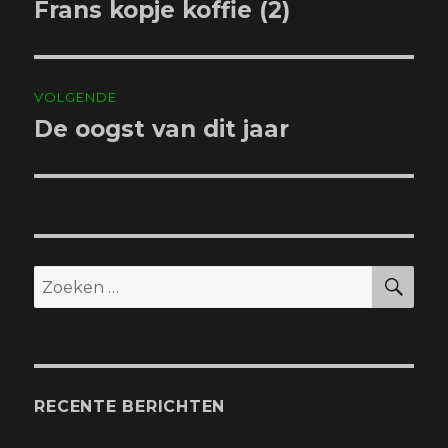
navigatie
Frans kopje koffie (2)
Vorig
bericht:
VOLGENDE
De oogst van dit jaar
Volgend
bericht:
ZO
Zoeken
naar:
RECENTE BERICHTEN