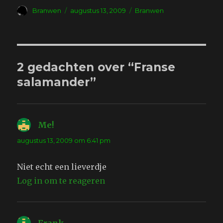
Auteur
Geplaatst
Tags
Branwen
augustus 13, 2009
Branwen
op
2 gedachten over “Franse
salamander”
Me!
schreef:
augustus 13, 2009 om 6:41 pm
Niet echt een lieverdje
Log in om te reageren