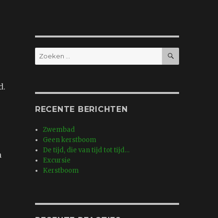
ZOEKEN
Zoeken
naar:
d.
RECENTE BERICHTEN
Zwembad
Geen kerstboom
De tijd, die van tijd tot tijd…
n
Excursie
Kerstboom