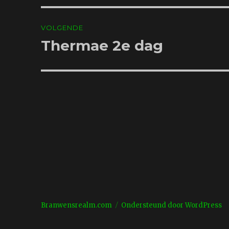
VOLGENDE
Thermae 2e dag
Volgend
bericht:
Branwensrealm.com
Ondersteund door WordPress