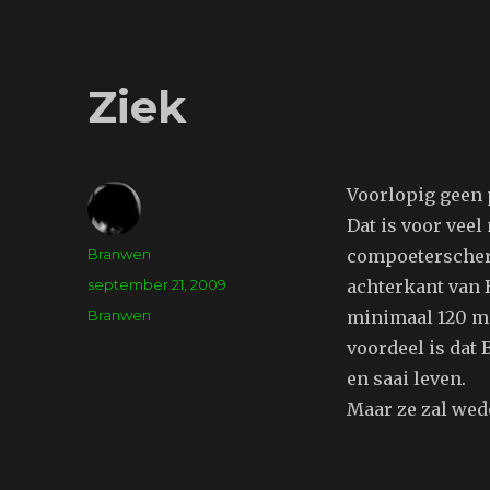
Ziek
Voorlopig geen p
Dat is voor vee
Auteur
Branwen
compoeterscher
Geplaatst
september 21, 2009
achterkant van 
op
Tags
Branwen
minimaal 120 mi
voordeel is dat
en saai leven.
Maar ze zal wed