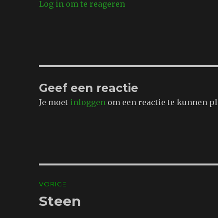
Log in om te reageren
Geef een reactie
Je moet
inloggen
om een reactie te kunnen pl
Bericht
VORIGE
navigatie
Steen
Vorig
bericht: