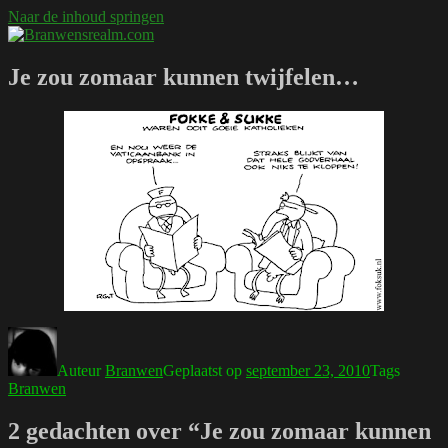
Naar de inhoud springen
Branwensrealm.com
Ni mar a shiltear a bhitear
Je zou zomaar kunnen twijfelen…
Auteur
Branwen
Geplaatst op
september 23, 2010
Tags
Branwen
2 gedachten over “Je zou zomaar kunnen