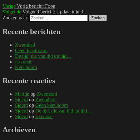
Vorige
Vorig bericht:
Foon
Volgende
Volgend bericht:
Update tuin 3
Zoeken naar:
Zoeken
Recente berichten
Zwembad
Geen kerstboom
De tijd, die van tijd tot tijd…
Excursie
Kerstboom
Recente reacties
Martijn
op
Zwembad
Sjoerd
op
Zwembad
Sjoerd
op
Geen kerstboom
Sjoerd
op
De tijd, die van tijd tot tijd…
Sjoerd
op
Excursie
Archieven