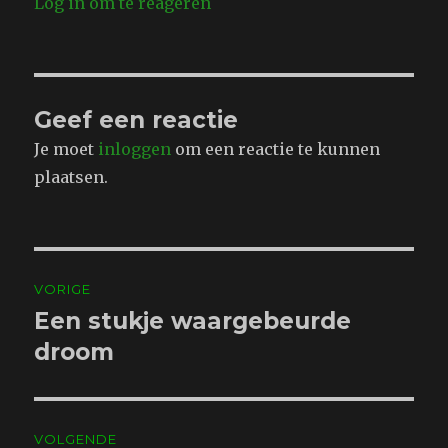
Log in om te reageren
Geef een reactie
Je moet
inloggen
om een reactie te kunnen
plaatsen.
Bericht
VORIGE
navigatie
Een stukje waargebeurde
Vorig
bericht:
droom
VOLGENDE