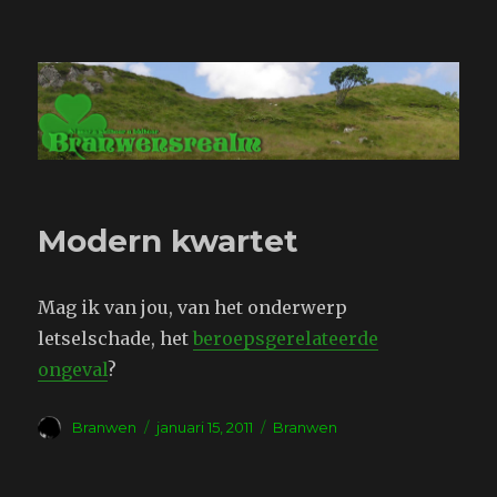
Branwensrealm.com
Modern kwartet
Mag ik van jou, van het onderwerp
letselschade, het
beroepsgerelateerde
ongeval
?
Auteur
Geplaatst
Tags
Branwen
januari 15, 2011
Branwen
op