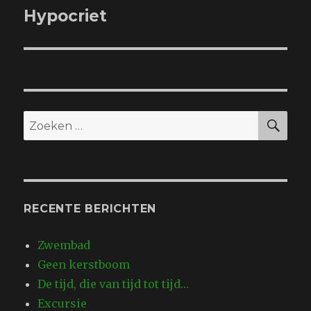
Hypocriet
Volgend
bericht:
ZO
Zoeken
naar:
RECENTE BERICHTEN
Zwembad
Geen kerstboom
De tijd, die van tijd tot tijd…
Excursie