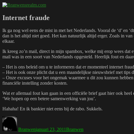
Naar
Branwensrealm.com
Ni mar a shiltear a bhitear
de
inhoud
Internet fraude
springen
Ik ga nog wel eens de mist in met het Nederlands. Vooral de ‘d’ en ‘dt
dan is het altijd niet goed. Het kan natuurlijk altijd erger. Zoals in van
elkaar.
Ik kreeg zo’n mail, direct in mijn spambox, welke mij erop wees dat 
mail was in een soort van Nederlands opgesteld. Heerlijk fout en daaro
– Het is ons beleid om u te informeren dat er momenteel internet fraude
– Het is ook onze plicht dat u een maandelijkse nieuwsbrief met tips 
– Onze excuses voor het ongemak waarmee u dit zou kunnen hebben gek
financiële instelling zonder kosten.
Wat er allemaal fout kan gaan in een officiële brief gaat hier ook heel 
‘We hopen op een betere samenwerking van jou’.
Hahaha! En ik bankier niet eens bij de rabo. Sukkels.
Auteur
Geplaatst
Tags
op
Branwen
januari 23, 2011
Branwen