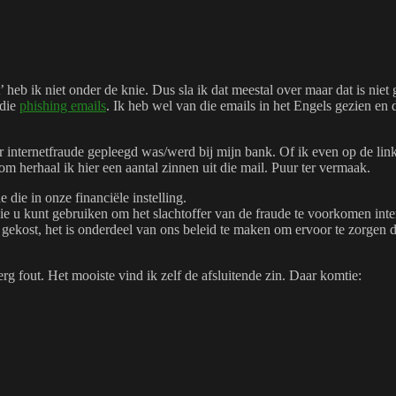
’ heb ik niet onder de knie. Dus sla ik dat meestal over maar dat is nie
 die
phishing emails
. Ik heb wel van die emails in het Engels gezien en 
er internetfraude gepleegd was/werd bij mijn bank. Of ik even op de li
m herhaal ik hier een aantal zinnen uit die mail. Puur ter vermaak.
 die in onze financiële instelling.
die u kunt gebruiken om het slachtoffer van de fraude te voorkomen inte
ost, het is onderdeel van ons beleid te maken om ervoor te zorgen dat
erg fout. Het mooiste vind ik zelf de afsluitende zin. Daar komtie: