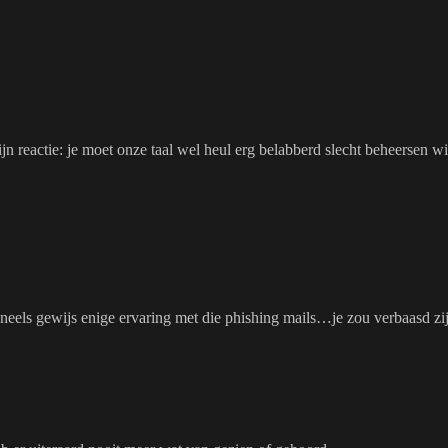
actie: je moet onze taal wel heul erg belabberd slecht beheersen wil je
sioneels gewijs enige ervaring met die phishing mails…je zou verbaasd 