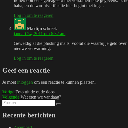
Ik heb ooit eens gereageerd met volkomen fake gegevens. Ik he
haha, en de woordverificatie hier begint met ing…
Log in om te reageren
Martijn
schreef:
januari 24, 2011 om 6:32 am
Geweldig al die phishing mails, vooral die waarbij je geld over
nieuwe verwarming.
Log in om te reageren
Geef een reactie
Je moet
inloggen
om een reactie te kunnen plaatsen.
Bericht
Vorig
Vorige
Foto uit de oude doos
bericht:
Volgend
Volgende
Wat eten we vandaag?
navigatie
Zoeken
bericht:
Zoeken
naar:
Recente berichten
Zwembad