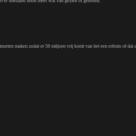
b er uiteraard nooit meer wat van gezien of gehoord.
 moeten maken zodat er 50 miljoen vrij komt van het een erfenis of dat a