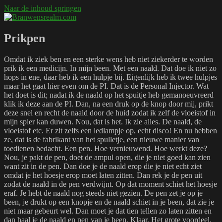
Naar de inhoud springen
Branwensrealm.com
Ni mar a shiltear a bhitear
Prikpen
Omdat ik ziek ben en een sterke wens heb niet ziekerder te worden
prik ik een medicijn. In mijn been. Met een naald. Dat doe ik niet zo
hops in ene, daar heb ik een hulpje bij. Eigenlijk heb ik twee hulpjes
maar het gaat hier even om de PI. Dat is de Personal Injector. Wat
het doet is dit; nadat ik de naald op het spuitje heb gemanoeuvreerd
klik ik deze aan de PI. Dan, na een druk op de knop door mij, prikt
deze snel en recht de naald door de huid zodat ik zelf de vloeistof in
mijn spier kan duwen. Nou, dat is het. Ik zie alles. De naald, de
vloeistof etc. Er zit zelfs een ledlampje op, echt disco! En nu hebben
ze, dat is de fabrikant van het spulletje, een nieuwe manier van
toedienen bedacht. Een pen. Hoe vernieuwend. Hoe werkt deze?
Nou, je pakt de pen, doet de ampul open, die je niet goed kan zien
want zit in de pen. Dan doe je de naald erop die je niet echt ziet
omdat je het hoesje erop moet laten zitten. Dan rek je de pen uit
zodat de naald in de pen verdwijnt. Op dat moment schiet het hoesje
eraf. Je hebt de naald nog steeds niet gezien. De pen zet je op je
been, je drukt op een knopje en de naald schiet in je been, dat zie je
niet maar gebeurt wel. Dan moet je dat tien tellen zo laten zitten en
dan haal je de naald en pen van je been. Klaar. Het grote voordeel,