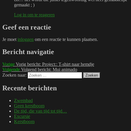
gemaakt ; )
Log in om te reageren
Geef een reactie
Je moet
inloggen
om een reactie te kunnen plaatsen.
Bericht navigatie
Vorige
Vorig bericht:
Project:: T-shirt naar hemdje
Volgende
Volgend bericht:
Mui animado
Zoeken naar:
Zoeken
Recente berichten
Zwembad
Geen kerstboom
De tijd, die van tijd tot tijd…
Excursie
Kerstboom