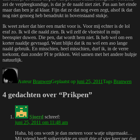
zei de verpleegkundige, is dat je de naald niet ziet. Pas aan het einde
maar dan ben je al klaar. Fijn dat ze dat nog even zegt, alsof ik dat
nog niet genoeg heb benadrukt in bovenstaand stukje.
Ik weet zeker dat hier een markt voor is. Voor mij echter is de lol
eraf zo. Ik wil die naald zien. Ik wil zelf de vloeistof in mijn
beenspier duwen. Die pen, dat wordt hem niet. Ik heb wel om een
korter naaldje gevraagd. Want blijkt dat ik nu wel een aso lange
naald gebruik. En misschien, heel misschien, durf ik, in de verre
toekomt, dan zonder PI te prikken. Wel samen met het andere hulpje
natuurlijk.
Auteur
Branwen
Geplaatst op
juni 25, 2011
Tags
Branwen
4 gedachten over “Prikpen”
Sjoerd
schreef:
juni 25, 2011 om 11:48 am
Haha, bij ons wordt je dan meteen voor watje uitgemaakt…
Mij vriend heeft suikerziekte en spuit drie of vier keer per dag