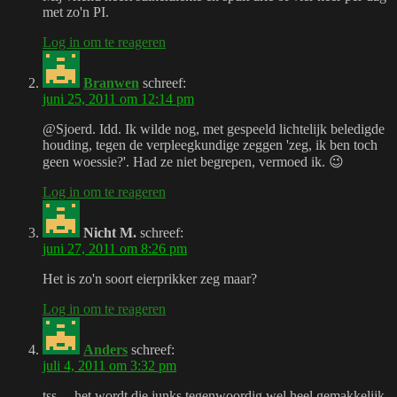
met zo'n PI.
Log in om te reageren
Branwen
schreef:
juni 25, 2011 om 12:14 pm
@Sjoerd. Idd. Ik wilde nog, met gespeeld lichtelijk beledigde
houding, tegen de verpleegkundige zeggen 'zeg, ik ben toch
geen woessie?'. Had ze niet begrepen, vermoed ik. 😉
Log in om te reageren
Nicht M.
schreef:
juni 27, 2011 om 8:26 pm
Het is zo'n soort eierprikker zeg maar?
Log in om te reageren
Anders
schreef:
juli 4, 2011 om 3:32 pm
tss… het wordt die junks tegenwoordig wel heel gemakkelijk