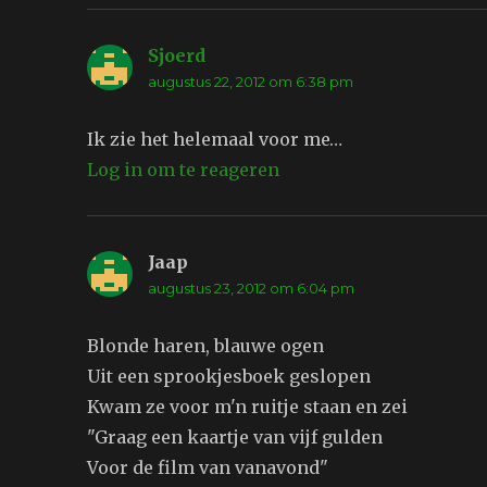
Sjoerd
schreef:
augustus 22, 2012 om 6:38 pm
Ik zie het helemaal voor me…
Log in om te reageren
Jaap
schreef:
augustus 23, 2012 om 6:04 pm
Blonde haren, blauwe ogen
Uit een sprookjesboek geslopen
Kwam ze voor m'n ruitje staan en zei
"Graag een kaartje van vijf gulden
Voor de film van vanavond"