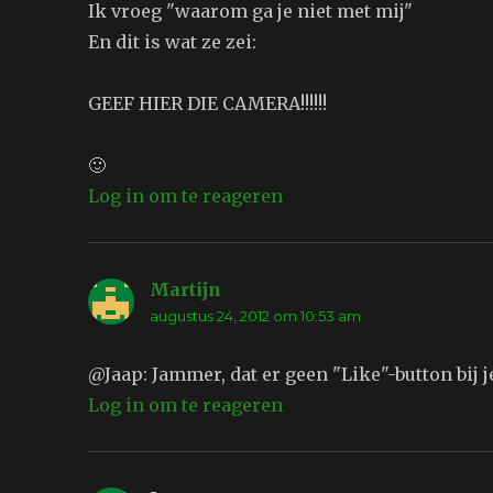
Ik vroeg "waarom ga je niet met mij"
En dit is wat ze zei:
GEEF HIER DIE CAMERA!!!!!!
🙂
Log in om te reageren
Martijn
schreef:
augustus 24, 2012 om 10:53 am
@Jaap: Jammer, dat er geen "Like"-button bij je 
Log in om te reageren