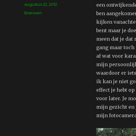
Geplaatst
augustus 22, 2012
een ontwijkende
op
Tags
Branwen
ben aangekomen w
kijken vanachter
bent maar je doet
meen dat je dat 
gang maar toch d
af wat voor karak
mijn persoonlijk
waardoor er iets 
ik kan je niet g
effect je hebt o
voor later. Je m
mijn gezicht en j
mijn fotocamera 