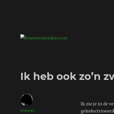
Branwensrealm.com
Ni mar a shiltear a bhitear
Ik heb ook zo’n 
Ik zie je in de ve
Auteur
Branwen
geïndoctrineerd 