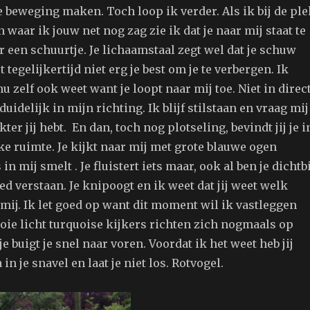
 beweging maken. Toch loop ik verder. Als ik bij de ple
aar ik jouw net nog zag zie ik dat je naar mij staat te
 een schuurtje. Je lichaamstaal zegt wel dat je schuw
 tegelijkertijd niet erg je best om je te verbergen. Ik
nu zelf ook weet want je loopt naar mij toe. Niet in direc
uidelijk in mijn richting. Ik blijf stilstaan en vraag mij
ter jij hebt.
En dan, toch nog plotseling, bevindt jij je i
e ruimte. Je kijkt naar mij met grote blauwe ogen
in mij smelt . Je fluistert iets maar, ook al ben je dichtbi
oed verstaan. Je knipoogt en ik weet dat jij weet welk
p mij. Ik let goed op want dit moment wil ik vastleggen
ooie
licht turquoise kijkers richten zich nogmaals op
e buigt je snel naar voren. Voordat ik het weet heb jij
in je snavel en laat je niet los. Rotvogel.