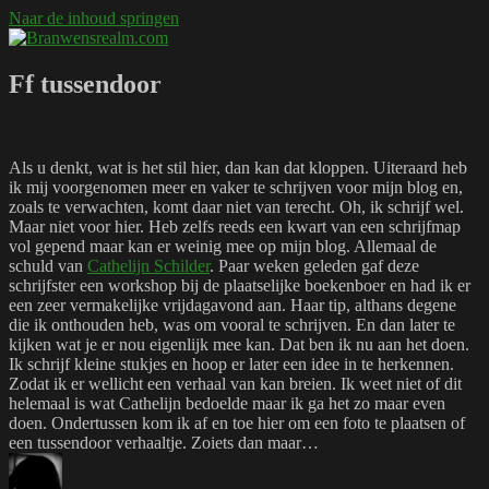
Naar de inhoud springen
Branwensrealm.com
Ni mar a shiltear a bhitear
Ff tussendoor
Als u denkt, wat is het stil hier, dan kan dat kloppen. Uiteraard heb
ik mij voorgenomen meer en vaker te schrijven voor mijn blog en,
zoals te verwachten, komt daar niet van terecht. Oh, ik schrijf wel.
Maar niet voor hier. Heb zelfs reeds een kwart van een schrijfmap
vol gepend maar kan er weinig mee op mijn blog. Allemaal de
schuld van
Cathelijn Schilder
. Paar weken geleden gaf deze
schrijfster een workshop bij de plaatselijke boekenboer en had ik er
een zeer vermakelijke vrijdagavond aan. Haar tip, althans degene
die ik onthouden heb, was om vooral te schrijven. En dan later te
kijken wat je er nou eigenlijk mee kan. Dat ben ik nu aan het doen.
Ik schrijf kleine stukjes en hoop er later een idee in te herkennen.
Zodat ik er wellicht een verhaal van kan breien. Ik weet niet of dit
helemaal is wat Cathelijn bedoelde maar ik ga het zo maar even
doen. Ondertussen kom ik af en toe hier om een foto te plaatsen of
een tussendoor verhaaltje. Zoiets dan maar…