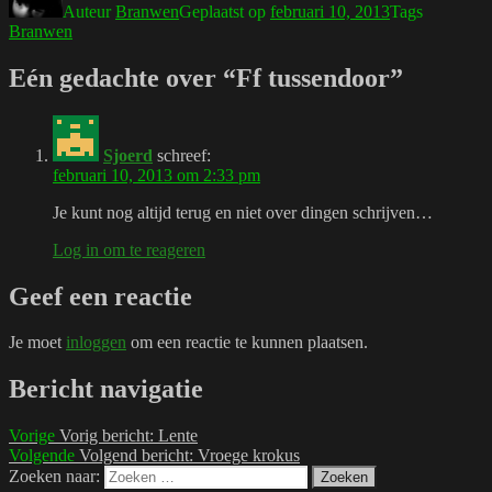
Auteur
Branwen
Geplaatst op
februari 10, 2013
Tags
Branwen
Eén gedachte over “Ff tussendoor”
Sjoerd
schreef:
februari 10, 2013 om 2:33 pm
Je kunt nog altijd terug en niet over dingen schrijven…
Log in om te reageren
Geef een reactie
Je moet
inloggen
om een reactie te kunnen plaatsen.
Bericht navigatie
Vorige
Vorig bericht:
Lente
Volgende
Volgend bericht:
Vroege krokus
Zoeken naar:
Zoeken