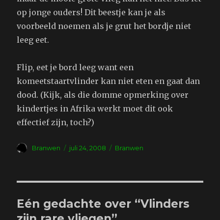
op jonge ouders! Dit beestje kan je als
voorbeeld noemen als je grut het bordje niet
leeg eet.
Flip, eet je bord leeg want een
komeetstaartvlinder kan niet eten en gaat dan
dood. (Kijk, als die domme opmerking over
kindertjes in Afrika werkt moet dit ook
effectief zijn, toch?)
Auteur
Geplaatst
Tags
Branwen
juli 24, 2008
Branwen
op
Eén gedachte over “Vlinders
zijn rare vliegen”