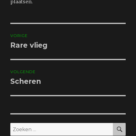
plaatsen.
Bericht
VORIGE
navigatie
Rare vlieg
Vorig
bericht:
VOLGENDE
Scheren
Volgend
bericht:
ZO
Zoeken
naar: