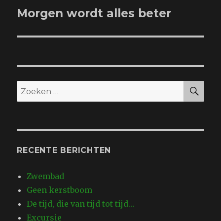
Morgen wordt alles beter
Volgend
bericht:
ZO
Zoeken
naar:
RECENTE BERICHTEN
Zwembad
Geen kerstboom
De tijd, die van tijd tot tijd…
Excursie