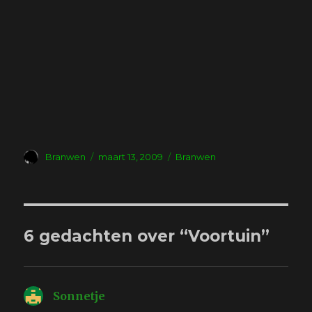
Auteur
Geplaatst
Tags
Branwen
maart 13, 2009
Branwen
op
6 gedachten over “Voortuin”
Sonnetje
schreef: