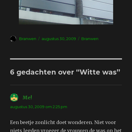
Auteur
Geplaatst
Tags
Branwen
augustus 30, 2009
Branwen
op
6 gedachten over “Witte was”
Me!
schreef:
augustus 30, 2009 om 2:25 pm
Een beetje zonlicht doet wonderen. Niet voor
niets legden vroeger de vrouwen de was op het