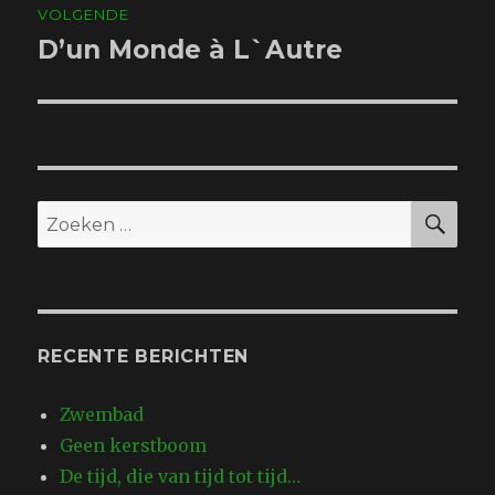
VOLGENDE
D’un Monde à L`Autre
Volgend
bericht:
ZO
Zoeken
naar:
RECENTE BERICHTEN
Zwembad
Geen kerstboom
De tijd, die van tijd tot tijd…