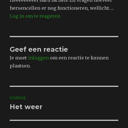
Heeeeeeeeel hard lachen! En vragen hoeveel
hersencellen er nog functioneren, wellicht….
Log in om te reageren
Geef een reactie
Je moet
inloggen
om een reactie te kunnen
plaatsen.
Bericht
VORIGE
navigatie
Het weer
Vorig
bericht: