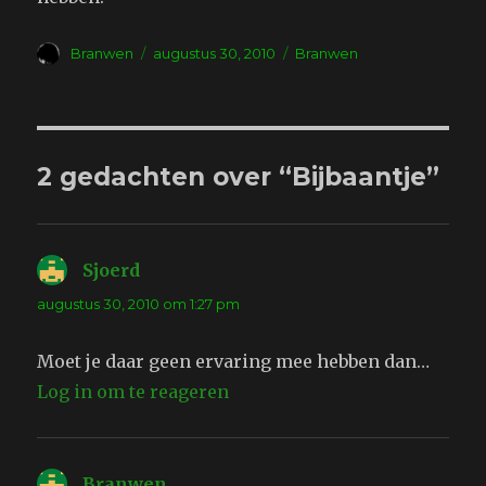
Auteur
Geplaatst
Tags
Branwen
augustus 30, 2010
Branwen
op
2 gedachten over “Bijbaantje”
Sjoerd
schreef:
augustus 30, 2010 om 1:27 pm
Moet je daar geen ervaring mee hebben dan…
Log in om te reageren
Branwen
schreef: