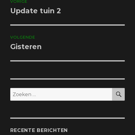
VORIGE
navigatie
Update tuin 2
Vorig
bericht:
VOLGENDE
Gisteren
Volgend
bericht:
ZO
Zoeken
naar:
RECENTE BERICHTEN