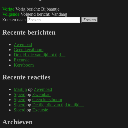
Vorige
Vorig bericht:
Bijbaantje
Volgende
Volgend bericht:
Vandaag
Zoeken naar:
Zoeken
Recente berichten
Zwembad
Geen kerstboom
De tijd, die van tijd tot tijd…
Excursie
Kerstboom
Recente reacties
Martijn
op
Zwembad
Sjoerd
op
Zwembad
Sjoerd
op
Geen kerstboom
Sjoerd
op
De tijd, die van tijd tot tijd…
Sjoerd
op
Excursie
Archieven