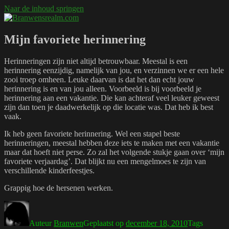
Naar de inhoud springen
Branwensrealm.com
Ni mar a shiltear a bhitear
Mijn favoriete herinnering
Herinneringen zijn niet altijd betrouwbaar. Meestal is een
herinnering eenzijdig, namelijk van jou, en verzinnen we er een hele
zooi troep omheen. Leuke daarvan is dat het dan echt jouw
herinnering is en van jou alleen. Voorbeeld is bij voorbeeld je
herinnering aan een vakantie. Die kan achteraf veel leuker geweest
zijn dan toen je daadwerkelijk op die locatie was. Dat heb ik best
vaak.
Ik heb geen favoriete herinnering. Wel een stapel beste
herinneringen, meestal hebben deze iets te maken met een vakantie
maar dat hoeft niet perse. Zo zal het volgende stukje gaan over ‘mijn
favoriete verjaardag’. Dat blijkt nu een mengelmoes te zijn van
verschillende kinderfeestjes.
Grappig hoe de hersenen werken.
Auteur
Branwen
Geplaatst op
december 18, 2010
Tags