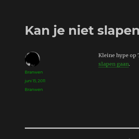
Kan je niet slape
Kleine hype op T
slapen gaan
.
Auteur
Branwen
Geplaatst
juni 15, 2011
op
Tags
Branwen