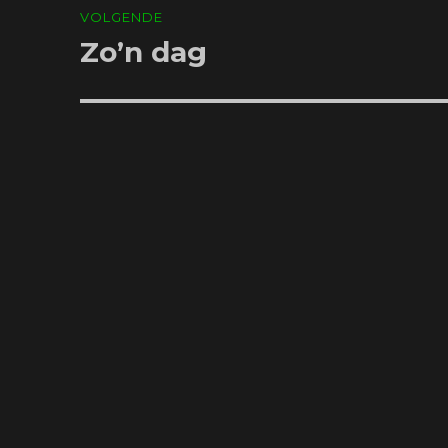
VOLGENDE
Zo’n dag
Volgend
bericht: