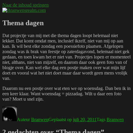
Naar de inhoud springen
Branwensrealm.com
Ni mar a shiltear a bhitear
Thema dagen
Dat projectje van mij met die thema dagen loopt helemaal niet
lekker. Dat komt omdat men, inclusief ikzelf, niet van mij op aan
kan. Ik wil best elke zondag een poessiefoto plaatsen. Afgelopen
zondag was ik brak van feestje op zaterdagavond, helemaal niet gek
gedaan, en toen kwam het er niet van. Projectjes lopen er momenteel
niet, althans, niet van mijzelf, en daarom daar ook geen foto van of
blogje over. Kan wel elke dag een postje maken over wat mijn lijf
doet en vooral wat het niet doet maar daar wordt geen mens vrolijk
van.
Daarom nu een postje over wat eten we op woensdag. Dan ben ik in
een keer klaar. Want woensdag = pizzadag. Wilt u daar een foto
van? Moet u snel zijn.
Auteur
Branwen
Geplaatst op
juli 20, 2011
Tags
Branwen
2 gedachten over “Thema dagen”