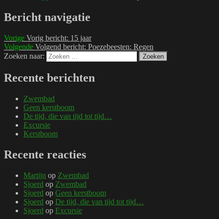
Bericht navigatie
Vorige
Vorig bericht:
15 jaar
Volgende
Volgend bericht:
Poezebeesten: Regen
Zoeken naar:
Zoeken
Recente berichten
Zwembad
Geen kerstboom
De tijd, die van tijd tot tijd…
Excursie
Kerstboom
Recente reacties
Martijn
op
Zwembad
Sjoerd
op
Zwembad
Sjoerd
op
Geen kerstboom
Sjoerd
op
De tijd, die van tijd tot tijd…
Sjoerd
op
Excursie