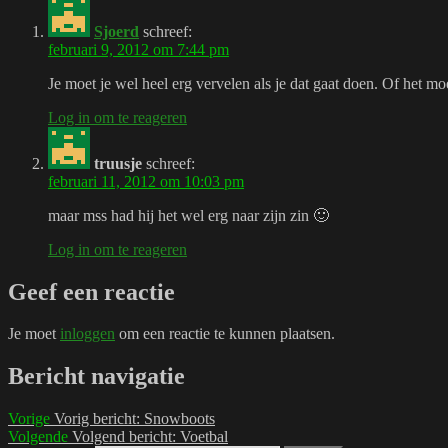
Sjoerd
schreef:
februari 9, 2012 om 7:44 pm
Je moet je wel heel erg vervelen als je dat gaat doen. Of het mo
Log in om te reageren
truusje
schreef:
februari 11, 2012 om 10:03 pm
maar mss had hij het wel erg naar zijn zin 🙂
Log in om te reageren
Geef een reactie
Je moet
inloggen
om een reactie te kunnen plaatsen.
Bericht navigatie
Vorige
Vorig bericht:
Snowboots
Volgende
Volgend bericht:
Voetbal