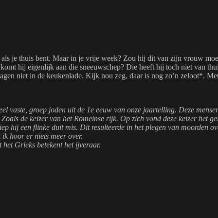
et als je thuis bent. Maar in je vrije week? Zou hij dit van zijn vrouw 
e komt hij eigenlijk aan die sneeuwschep? Die heeft hij toch niet van t
gen niet in de keukenlade. Kijk nou zeg, daar is nog zo’n zeloot*
. Me
t heel vaste, groep joden uit de 1e eeuw van onze jaartelling. Deze men
als de keizer van het Romeinse rijk. Op zich vond deze keizer het gelo
iep hij een flinke duit mis. Dit resulteerde in het plegen van moorden 
 ik hoor er niets meer over.
t het Grieks betekent het ijveraar.