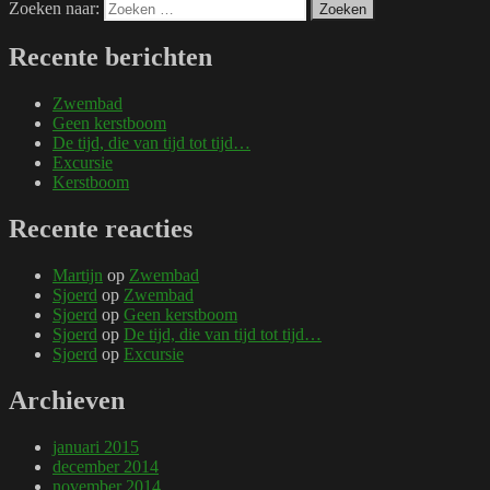
Zoeken naar:
Zoeken
Recente berichten
Zwembad
Geen kerstboom
De tijd, die van tijd tot tijd…
Excursie
Kerstboom
Recente reacties
Martijn
op
Zwembad
Sjoerd
op
Zwembad
Sjoerd
op
Geen kerstboom
Sjoerd
op
De tijd, die van tijd tot tijd…
Sjoerd
op
Excursie
Archieven
januari 2015
december 2014
november 2014