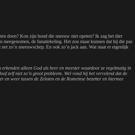
moeten doen? Kon zijn hond die sneeuw niet opeten? Ik zag het dier
huis meegenomen, de fanatiekeling. Het zou maar kunnen dat hij die pas
t net zo’n sneeuwschep. En ook zo’n jack aan. Wat staat er eigenlijk
sen erkenden alleen God als heer en meester waardoor ze regelmatig in
of zelf niet zo’n groot probleem. Wel vond hij het vervelend dat de
over en weer tussen de Zeloten en de Romeinse bezetter en hiermee