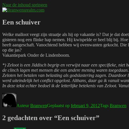
Naar de inhoud springen
Branwensrealm.com
Ni mar a shiltear a bhitear
Een schuiver
Welke malloot veegt zijn straatje als hij op vakantie is? Dat je dat do
gisteren nog een flinke hap nemen. Hij kwispelde er heel blij bij. Ho
heeft aangeschaft. Vanochtend hebben wij ovenwanten gekocht. Die la
op die jas?
Vakantiepark Onder de Lindenboom.
*) Zeloot is een Jiddisch begrip en verwijst naar een specifieke, nie
de clinch lagen met mensen die een andere mening waren toegedaan. Zo
Zeloten het betalen van belasting als godslastering zagen. Daardoor l
werd uiteindelijk het conflict opgelost. Althans, daar ga ik vanuit want
In deze tekst echter bedoel ik de letterlijke betekenis van Zeloot. Vanui
Auteur
Branwen
Geplaatst op
februari 9, 2012
Tags
Branwen
2 gedachten over “Een schuiver”