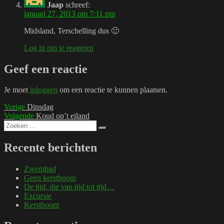
Jaap
schreef:
januari 27, 2013 om 7:11 pm
Midsland, Terschelling dus 🙂
Log in om te reageren
Geef een reactie
Je moet
inloggen
om een reactie te kunnen plaatsen.
Bericht
Vorig
Vorige
Dinsdag
bericht:
Volgend
Volgende
Koud op’t eiland
navigatie
Zoeken
bericht:
Zoeken
naar:
Recente berichten
Zwembad
Geen kerstboom
De tijd, die van tijd tot tijd…
Excursie
Kerstboom