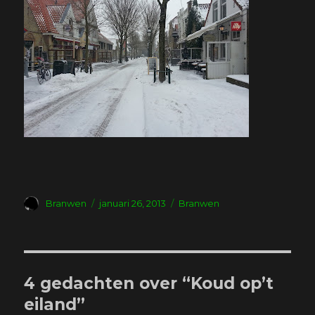
Auteur
Geplaatst
Tags
Branwen
januari 26, 2013
Branwen
op
4 gedachten over “Koud op’t
eiland”