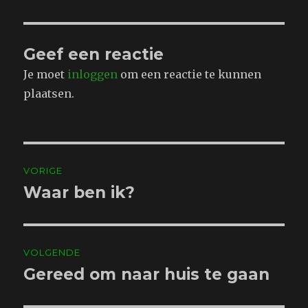
Geef een reactie
Je moet
inloggen
om een reactie te kunnen
plaatsen.
Bericht
VORIGE
navigatie
Waar ben ik?
Vorig
bericht:
VOLGENDE
Gereed om naar huis te gaan
Volgend
bericht: