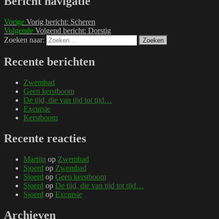
Bericht navigatie
Vorige
Vorig bericht:
Scheren
Volgende
Volgend bericht:
Dorstig
Zoeken naar:
Zoeken
Recente berichten
Zwembad
Geen kerstboom
De tijd, die van tijd tot tijd…
Excursie
Kerstboom
Recente reacties
Martijn
op
Zwembad
Sjoerd
op
Zwembad
Sjoerd
op
Geen kerstboom
Sjoerd
op
De tijd, die van tijd tot tijd…
Sjoerd
op
Excursie
Archieven