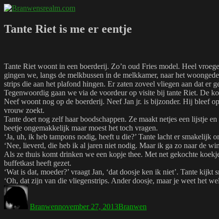
Naar
Branwensrealm.com
Ni mar a shiltear a bhitear
de
inhoud
Tante Riet is me er eentje
springen
Tante Riet woont in een boerderij. Zo’n oud Fries model. Heel vroege
gingen we, langs de melkbussen in de melkkamer, naar het woongedeel
strips die aan het plafond hingen. Er zaten zoveel vliegen aan dat er
Tegenwoordig gaan we via de voordeur op visite bij tante Riet. De koei
Neef woont nog op de boerderij. Neef Jan jr. is bijzonder. Hij bleef op
vrouw zoekt.
Tante doet nog zelf haar boodschappen. Ze maakt netjes een lijstje en 
beetje ongemakkelijk maar moest het toch vragen.
‘Ja, uh, ik heb tampons nodig, heeft u die?’ Tante lacht er smakelijk o
‘Nee, lieverd, die heb ik al jaren niet nodig. Maar ik ga zo naar de win
Als ze thuis komt drinken we een kopje thee. Met net gekochte koekjes
buffetkast heeft gezet.
‘Wat is dat, moeder?’ vraagt Jan, ‘dat doosje ken ik niet’. Tante kijkt 
‘Oh, dat zijn van die vliegenstrips. Ander doosje, maar je weet het wel
Auteur
Geplaatst
Tags
op
Branwen
november 27, 2013
Branwen