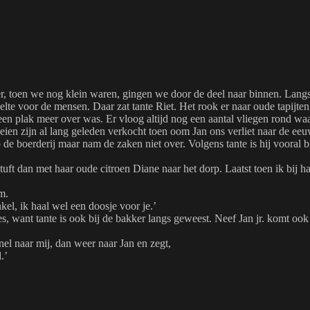
r, toen we nog klein waren, gingen we door de deel naar binnen. Langs 
te voor de mensen. Daar zat tante Riet. Het rook er naar oude tapijte
 geen plak meer over was. Er vloog altijd nog een aantal vliegen rond w
en zijn al lang geleden verkocht toen oom Jan ons verliet naar de eeuwig
 de boerderij maar nam de zaken niet over. Volgens tante is hij vooral bi
tuft dan met haar oude citroen Diane naar het dorp. Laatst toen ik bij 
m.
kel, ik haal wel een doosje voor je.’
, want tante is ook bij de bakker langs geweest. Neef Jan jr. komt ook 
snel naar mij, dan weer naar Jan en zegt,
.’