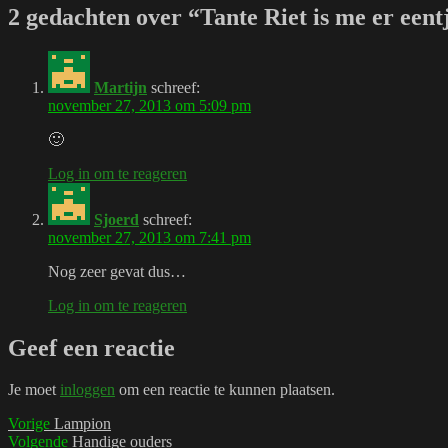
2 gedachten over “Tante Riet is me er eent
Martijn
schreef:
november 27, 2013 om 5:09 pm
🙂
Log in om te reageren
Sjoerd
schreef:
november 27, 2013 om 7:41 pm
Nog zeer gevat dus…
Log in om te reageren
Geef een reactie
Je moet
inloggen
om een reactie te kunnen plaatsen.
Bericht
Vorig
Vorige
Lampion
bericht:
Volgend
Volgende
Handige ouders