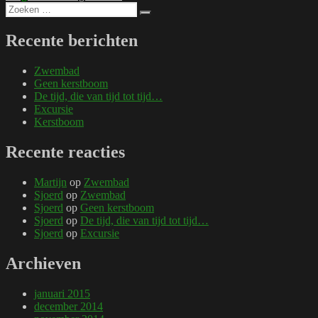
navigatie
Zoeken
bericht:
Zoeken
naar:
Recente berichten
Zwembad
Geen kerstboom
De tijd, die van tijd tot tijd…
Excursie
Kerstboom
Recente reacties
Martijn
op
Zwembad
Sjoerd
op
Zwembad
Sjoerd
op
Geen kerstboom
Sjoerd
op
De tijd, die van tijd tot tijd…
Sjoerd
op
Excursie
Archieven
januari 2015
december 2014